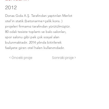
2012
Donas Gıda A.Ş. Tarafından yaptırılan Merlot
otel'in statik (betonarme+çelik kons. )
projeleri firmamız tarafından yürütülmüştür.
80 odalı tesiste toplantı ve balo salonları,
spor salonu gibi pek çok sosyal alan
bulunmaktadır. 2014 yılında bitirilerek
faaliyete giren otel halen kullanımdadır.
< Önceki proje
Sonraki proje >